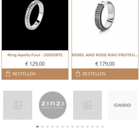
Ring Apollo Four - 20002872
REBEL AND ROSE RING PROTEUS ZILVER - 20002882
NIEUW
NIEUW
€ 129,00
€ 179,00
BESTELLEN
BESTELLEN