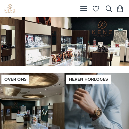
Kenz
Juwelier
OVER ONS
HEREN HORLOGES