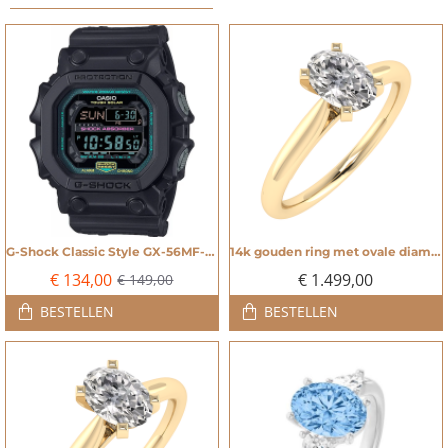
G-Shock Classic Style GX-56MF-1ER Multi Fluorescent Accents Horloge - 20005499
14k gouden ring met ovale diamant - 20009132
NIEUW
NIEUW
€ 134,00
€ 1.499,00
€ 149,00
-10%
BESTELLEN
BESTELLEN