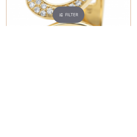
FILTER
14k Geelgouden Fantasiering - 20006668
€ 1.120,00
BESTELLEN