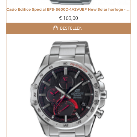
Casio Edifice Special EFS-S600D-1A2VUEF New Solar horloge - 605190
€ 169,00
BESTELLEN