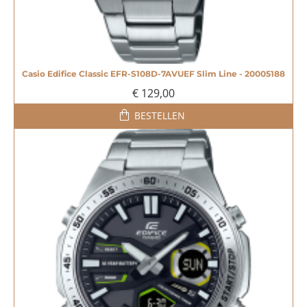
Casio Edifice Classic EFR-S108D-7AVUEF Slim Line - 20005188
€ 129,00
BESTELLEN