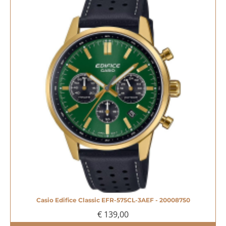
Casio Edifice Classic EFR-575CL-3AEF - 20008750
€ 139,00