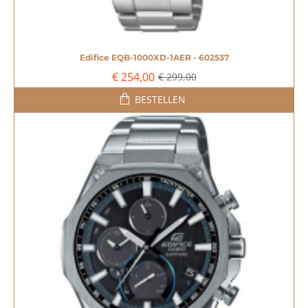
Edifice EQB-1000XD-1AER - 602537
-15%
€ 254,00
€ 299,00
BESTELLEN