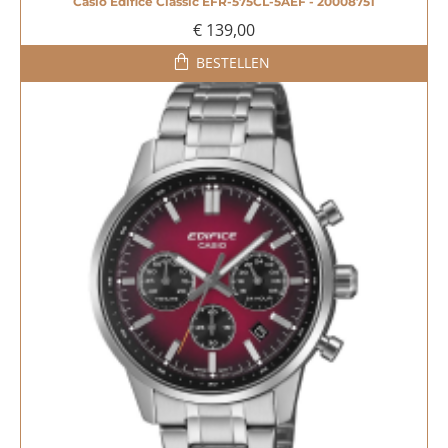
Casio Edifice Classic EFR-575CL-5AEF - 20008751
€ 139,00
BESTELLEN