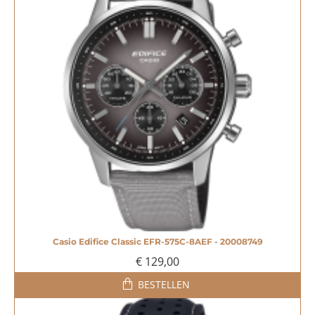
Casio Edifice Classic EFR-575C-8AEF - 20008749
€ 129,00
BESTELLEN