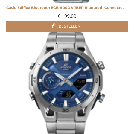
Casio Edifice Bluetooth ECB-900DB-1BER Bluetooth Connected horloge - 605189
€ 199,00
BESTELLEN