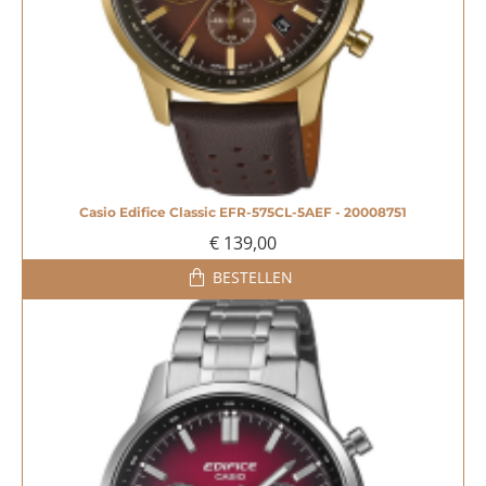
Casio Edifice Classic EFR-575CL-5AEF - 20008751
€ 139,00
BESTELLEN