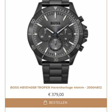
BOSS HB1514058 TROPER Herenhorloge 44mm - 20004812
€ 379,00
BESTELLEN