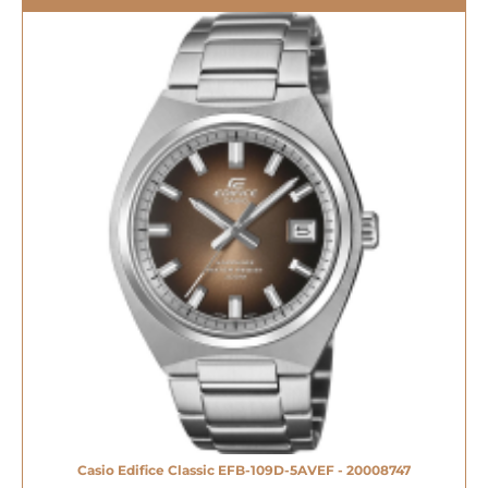
Casio Edifice Classic EFB-109D-5AVEF - 20008747