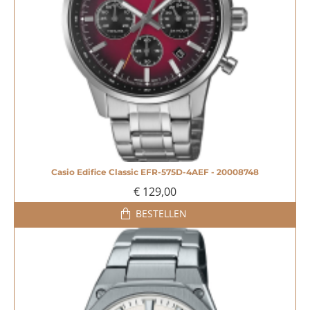
Casio Edifice Classic EFR-575D-4AEF - 20008748
€ 129,00
BESTELLEN