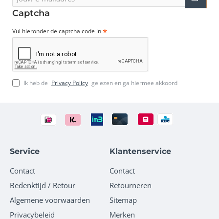
e-
mailadres
Captcha
Vul hieronder de captcha code in
Ik heb de
Privacy Policy
gelezen en ga hiermee akkoord
Service
Klantenservice
Contact
Contact
Bedenktijd / Retour
Retourneren
Algemene voorwaarden
Sitemap
Privacybeleid
Merken