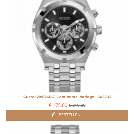
Guess GW0260G1 Continental horloge - 605203
-20%
€ 175,00
€ 219,00
BESTELLEN