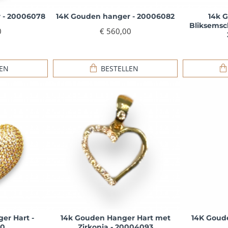
 - 20006078
14K Gouden hanger - 20006082
14k 
Bliksemsch
0
€ 560,00
LEN
BESTELLEN
er Hart -
14k Gouden Hanger Hart met
14K Goude
0
Zirkonia - 20004093