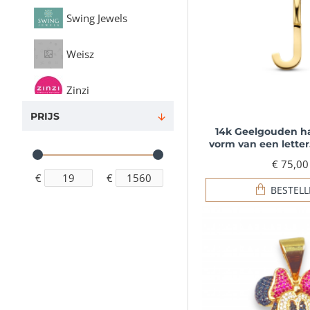
Swing Jewels
Weisz
Zinzi
PRIJS
14k Geelgouden ha
vorm van een letter
€ 75,00
€
€
BESTEL