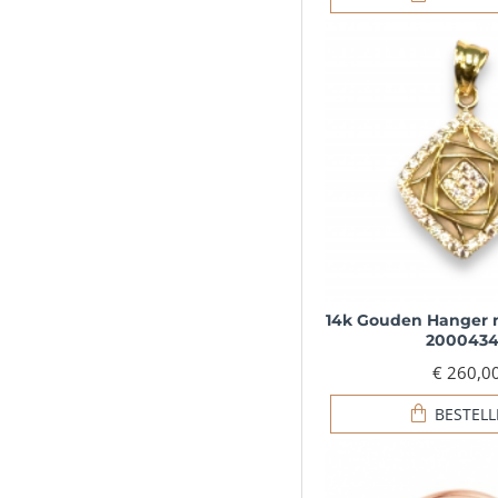
14k Gouden Hanger m
2000434
€ 260,0
BESTEL