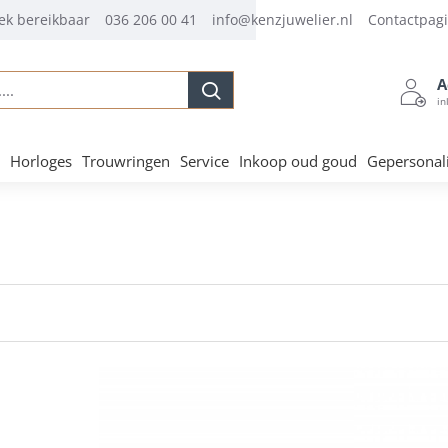
ek bereikbaar
036 206 00 41
info@kenzjuwelier.nl
Contactpag
A
.
in
Horloges
Trouwringen
Service
Inkoop oud goud
Gepersonal