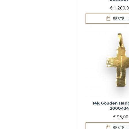
€ 1.200,
BESTEL
14k Gouden Hange
2000434
€ 95,00
BESTEL