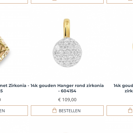
et Zirkonia -
14k gouden Hanger rond zirkonia
14k gou
5
- 604154
zir
0
€ 109,00
LEN
BESTELLEN