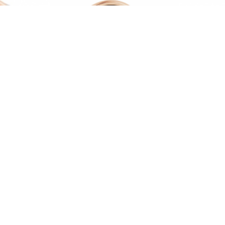
Tri-color -
14K gouden hanger tricolor -
14k Goude
20007134
Zirko
5
€ 219,00
LEN
BESTELLEN