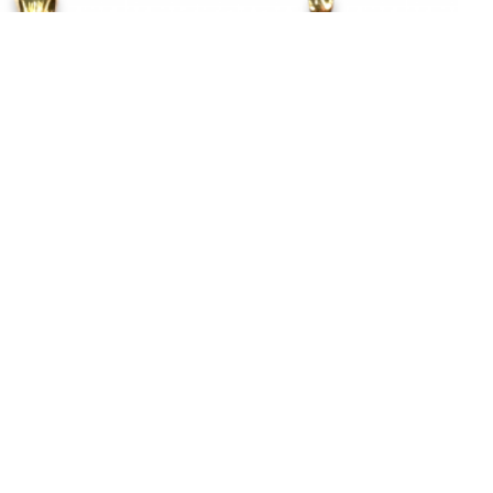
n Hanger Zwaan met
14k Gouden Levensboom met
nia - 20004346
Zirkonia - 20004329
€ 109,00
€ 595,00
BESTELLEN
BESTELLEN