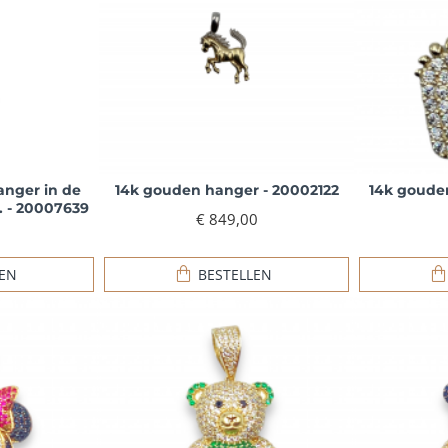
nger in de
14k gouden hanger - 20002122
14k goude
. - 20007639
€ 849,00
LEN
BESTELLEN