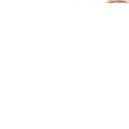
14k gouden hanger 
604142
€ 219,9
BESTEL