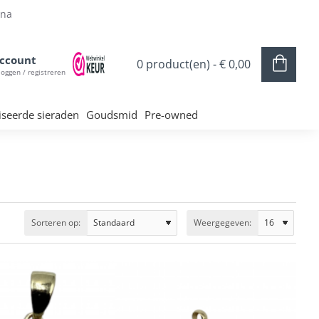
ina
ccount
0 product(en) - € 0,00
loggen / registreren
iseerde sieraden
Goudsmid
Pre-owned
Sorteren op:
Weergegeven: