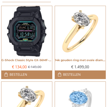
G-Shock Classic Style GX-56MF-1ER Multi Fluorescent Accents Horloge - 20005499
14k gouden ring met ovale diamant - 20009132
NIEUW
NIEUW
€ 134,00
€ 1.499,00
€ 149,00
-10%
BESTELLEN
BESTELLEN