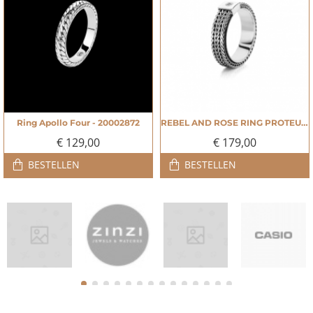
Ring Apollo Four - 20002872
REBEL AND ROSE RING PROTEUS ZILVER - 20002882
NIEUW
NIEUW
€ 129,00
€ 179,00
BESTELLEN
BESTELLEN