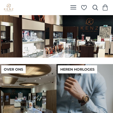
Kenz
Juwelier
OVER ONS
HEREN HORLOGES