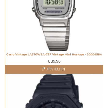
Casio Vintage LA670WEA-7EF Vintage Mini Horloge - 20004584
€ 39,90
BESTELLEN