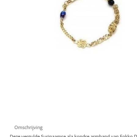
Omschrijving
Deze vergulde Surinaamse ala kondre armband van Fokko D