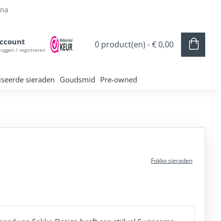
ina
ccount
0 product(en) - € 0,00
loggen / registreren
iseerde sieraden
Goudsmid
Pre-owned
Fokko sieraden