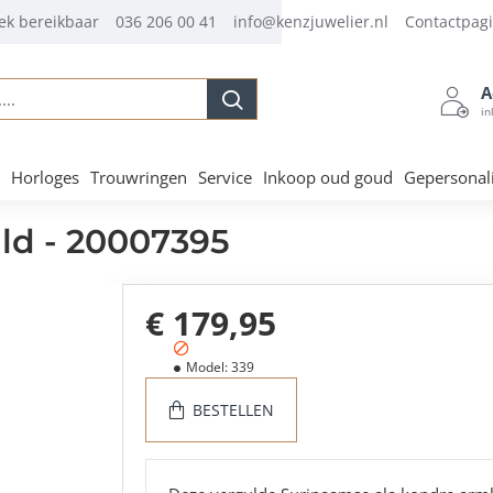
ek bereikbaar
036 206 00 41
info@kenzjuwelier.nl
Contactpag
A
.
in
Horloges
Trouwringen
Service
Inkoop oud goud
Gepersonal
ld - 20007395
€ 179,95
Model:
339
BESTELLEN