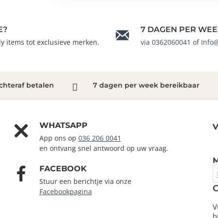
E?
7 DAGEN PER WEE
ndy items tot exclusieve merken.
via 0362060041 of Info
chteraf betalen
7 dagen per week bereikbaar
WHATSAPP
V
App ons op
036 206 0041
en ontvang snel antwoord op uw vraag.
FACEBOOK
J
e
Stuur een berichtje via onze
m
Facebookpagina
V
h