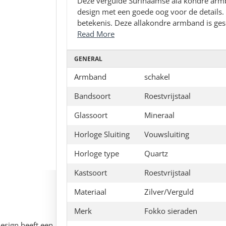
Deze vergulde Surinaamse ala kondre armb
design met een goede oog voor de details.
betekenis. Deze allakondre armband is gesc
Read More
GENERAL
Armband
schakel
Bandsoort
Roestvrijstaal
Glassoort
Mineraal
Horloge Sluiting
Vouwsluiting
Horloge type
Quartz
Kastsoort
Roestvrijstaal
Materiaal
Zilver/Verguld
Merk
Fokko sieraden
esign heeft een