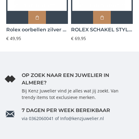
Rolex oorbellen zilver - 602126
ROLEX SCHAKEL STYLE RING VAST - 602057
€ 49,95
€ 69,95
€
OP ZOEK NAAR EEN JUWELIER IN
ALMERE?
Bij Kenz Juwelier vind je alles wat jij zoekt. Van
trendy items tot exclusieve merken.
7 DAGEN PER WEEK BEREIKBAAR
via 0362060041 of Info@kenzjuwelier.nl