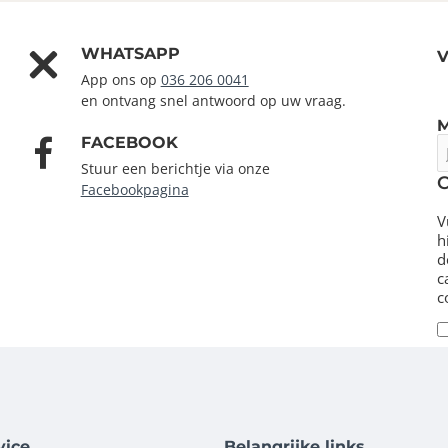
WHATSAPP
V
App ons op
036 206 0041
en ontvang snel antwoord op uw vraag.
FACEBOOK
J
e
Stuur een berichtje via onze
m
Facebookpagina
V
h
d
c
c
vice
Belangrijke links