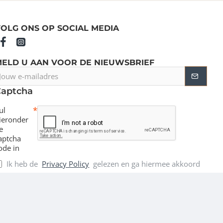
OLG ONS OP SOCIAL MEDIA
MELD U AAN VOOR DE NIEUWSBRIEF
ouw
-
Captcha
ailadres
ul
ieronder
e
aptcha
ode in
Ik heb de
Privacy Policy
gelezen en ga hiermee akkoord