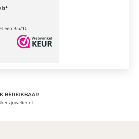
uis*
et een 9.6/10
K BEREIKBAAR
@kenzjuwelier.nl