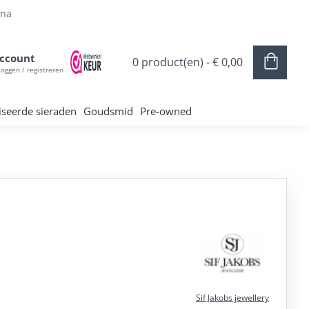
ina
ccount
0 product(en) - € 0,00
loggen / registreren
iseerde sieraden
Goudsmid
Pre-owned
Sif Jakobs jewellery