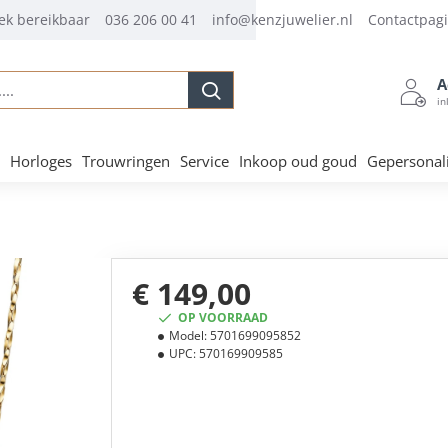
ek bereikbaar
036 206 00 41
info@kenzjuwelier.nl
Contactpag
A
.
in
Horloges
Trouwringen
Service
Inkoop oud goud
Gepersonal
€ 149,00
OP VOORRAAD
Model:
5701699095852
UPC:
570169909585