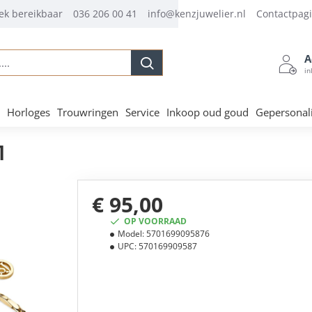
ek bereikbaar
036 206 00 41
info@kenzjuwelier.nl
Contactpag
A
.
in
Horloges
Trouwringen
Service
Inkoop oud goud
Gepersonal
1
€ 95,00
OP VOORRAAD
Model:
5701699095876
UPC:
570169909587