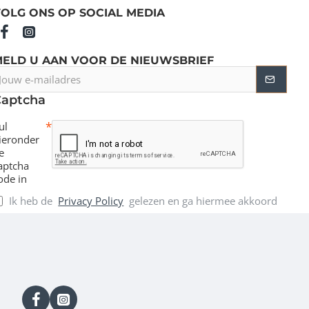
OLG ONS OP SOCIAL MEDIA
MELD U AAN VOOR DE NIEUWSBRIEF
ouw
-
Captcha
ailadres
ul
ieronder
e
aptcha
ode in
Ik heb de
Privacy Policy
gelezen en ga hiermee akkoord