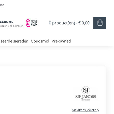
ina
ccount
0 product(en) - € 0,00
loggen / registreren
iseerde sieraden
Goudsmid
Pre-owned
Sif Jakobs jewellery