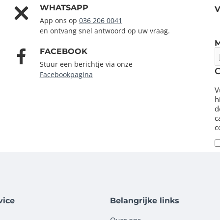
WHATSAPP
V
App ons op
036 206 0041
en ontvang snel antwoord op uw vraag.
FACEBOOK
J
e
Stuur een berichtje via onze
m
Facebookpagina
V
h
d
c
c
vice
Belangrijke links