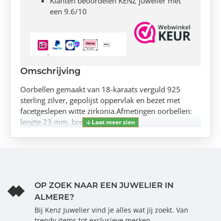
Klanten beoordelen KENZ juwelier met
een 9.6/10
Omschrijving
Oorbellen gemaakt van 18-karaats verguld 925
sterling zilver, gepolijst oppervlak en bezet met
facetgeslepen witte zirkonia.Afmetingen oorbellen:
lengte 23 mm, breedte 2,5 mm.
OP ZOEK NAAR EEN JUWELIER IN
ALMERE?
Bij Kenz Juwelier vind je alles wat jij zoekt. Van
trendy items tot exclusieve merken.