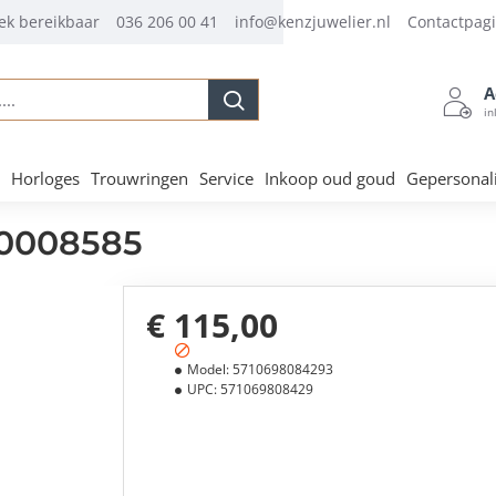
ek bereikbaar
036 206 00 41
info@kenzjuwelier.nl
Contactpag
A
.
in
Horloges
Trouwringen
Service
Inkoop oud goud
Gepersonal
 20008585
€ 115,00
Model:
5710698084293
UPC:
571069808429