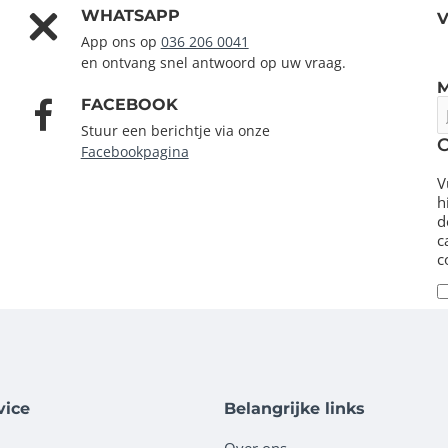
WHATSAPP
V
App ons op
036 206 0041
en ontvang snel antwoord op uw vraag.
FACEBOOK
J
e
Stuur een berichtje via onze
m
Facebookpagina
V
h
d
c
c
vice
Belangrijke links