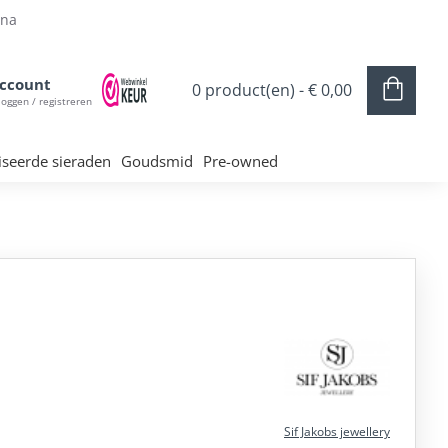
ina
ccount
0 product(en) - € 0,00
loggen / registreren
iseerde sieraden
Goudsmid
Pre-owned
Sif Jakobs jewellery