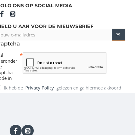
OLG ONS OP SOCIAL MEDIA
MELD U AAN VOOR DE NIEUWSBRIEF
ouw
-
Captcha
ailadres
ul
ieronder
e
aptcha
ode in
Ik heb de
Privacy Policy
gelezen en ga hiermee akkoord