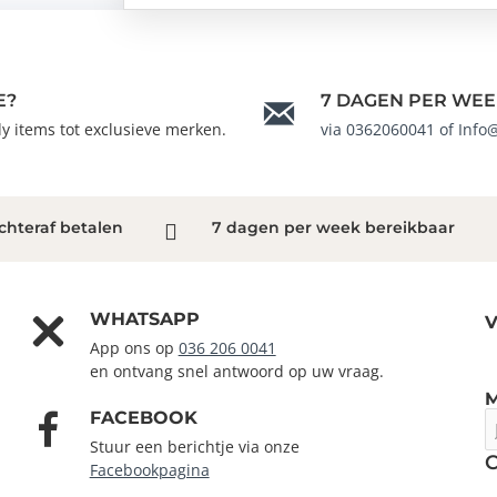
E?
7 DAGEN PER WEE
ndy items tot exclusieve merken.
via 0362060041 of Info
chteraf betalen
7 dagen per week bereikbaar
WHATSAPP
V
App ons op
036 206 0041
en ontvang snel antwoord op uw vraag.
FACEBOOK
J
e
Stuur een berichtje via onze
m
Facebookpagina