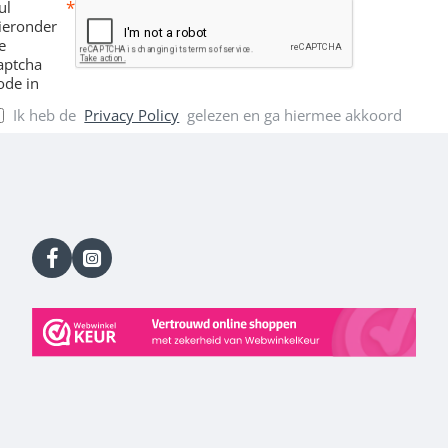
ul
ieronder
e
aptcha
ode in
Ik heb de
Privacy Policy
gelezen en ga hiermee akkoord