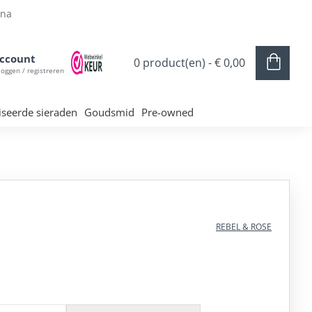
ina
ccount
0 product(en) - € 0,00
loggen / registreren
iseerde sieraden
Goudsmid
Pre-owned
REBEL & ROSE