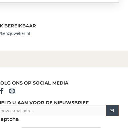
K BEREIKBAAR
@kenzjuwelier.nl
OLG ONS OP SOCIAL MEDIA
MELD U AAN VOOR DE NIEUWSBRIEF
ouw
-
Captcha
ailadres