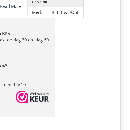
GENERAL
Read More
Merk
REBEL & ROSE
n BKR
 rest op dag 30 en dag 60
uis*
et een 9.6/10