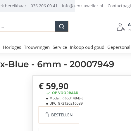
ek bereikbaar
036 206 00 41
info@kenzjuwelier.nl
Contactpag
A
.
in
Horloges
Trouwringen
Service
Inkoop oud goud
Gepersonal
Mix-Blue - 6mm - 20007949
€ 59,90
OP VOORRAAD
Model:
RR-60148-B-L
UPC:
872120216539
BESTELLEN