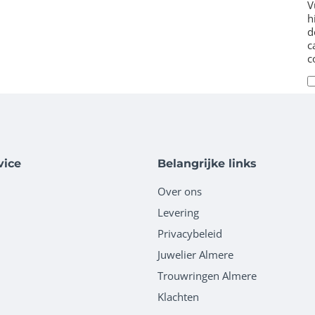
V
h
d
c
c
vice
Belangrijke links
Over ons
Levering
Privacybeleid
Juwelier Almere
Trouwringen Almere
Klachten