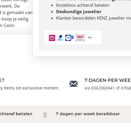
Kosteloos achteraf betalen
urwerk. De
Deskundige juwelier
nd is gemaakt van
Klanten beoordelen KENZ juwelier m
 koop je veilig
an Casio
E?
7 DAGEN PER WEE
ndy items tot exclusieve merken.
via 0362060041 of Info
chteraf betalen
7 dagen per week bereikbaar