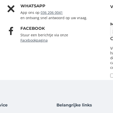
WHATSAPP
V
App ons op
036 206 0041
en ontvang snel antwoord op uw vraag.
FACEBOOK
J
e
Stuur een berichtje via onze
m
Facebookpagina
V
h
d
c
c
vice
Belangrijke links