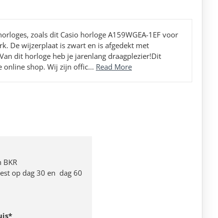
o horloges, zoals dit Casio horloge A159WGEA-1EF voor
k. De wijzerplaat is zwart en is afgedekt met
Van dit horloge heb je jarenlang draagplezier!Dit
online shop. Wij zijn offic...
Read More
n BKR
 rest op dag 30 en dag 60
uis*