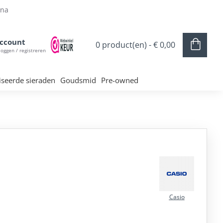
ina
ccount
0 product(en) - € 0,00
loggen / registreren
iseerde sieraden
Goudsmid
Pre-owned
Casio