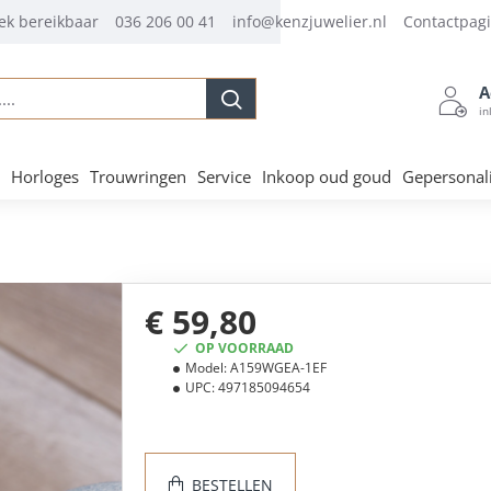
ek bereikbaar
036 206 00 41
info@kenzjuwelier.nl
Contactpag
A
.
in
Horloges
Trouwringen
Service
Inkoop oud goud
Gepersonal
€ 59,80
OP VOORRAAD
Model:
A159WGEA-1EF
UPC:
497185094654
BESTELLEN