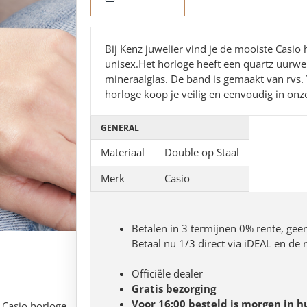
Bij Kenz juwelier vind je de mooiste Casi
unisex.Het horloge heeft een quartz uurwer
mineraalglas. De band is gemaakt van rvs. 
horloge koop je veilig en eenvoudig in onze 
GENERAL
Materiaal
Double op Staal
Merk
Casio
Betalen in 3 termijnen 0% rente, gee
Betaal nu 1/3 direct via iDEAL en de
Officiële dealer
Gratis bezorging
Voor 16:00 besteld is morgen in h
t Casio horloge