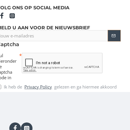
OLG ONS OP SOCIAL MEDIA
MELD U AAN VOOR DE NIEUWSBRIEF
ouw
-
Captcha
ailadres
ul
ieronder
e
aptcha
ode in
Ik heb de
Privacy Policy
gelezen en ga hiermee akkoord