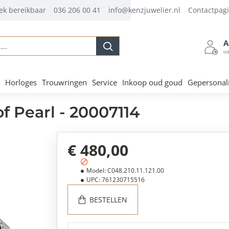
ek bereikbaar
036 206 00 41
info@kenzjuwelier.nl
Contactpag
A
.
in
Horloges
Trouwringen
Service
Inkoop oud goud
Gepersonal
f Pearl - 20007114
€ 480,00
Model:
C048.210.11.121.00
UPC:
761230715516
BESTELLEN