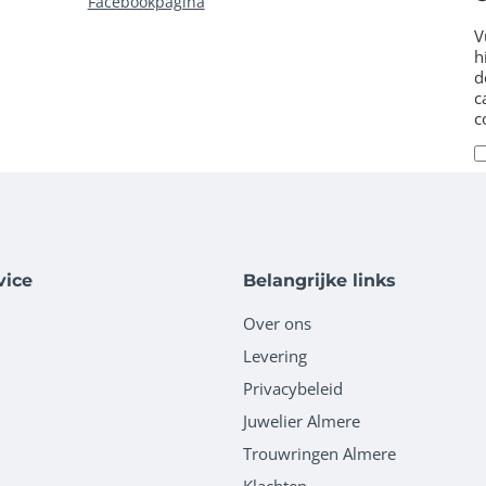
m
Facebookpagina
V
h
d
c
c
vice
Belangrijke links
Over ons
Levering
Privacybeleid
Juwelier Almere
Trouwringen Almere