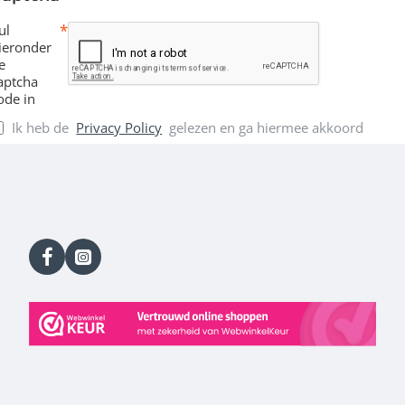
ailadres
ul
ieronder
e
aptcha
ode in
Ik heb de
Privacy Policy
gelezen en ga hiermee akkoord