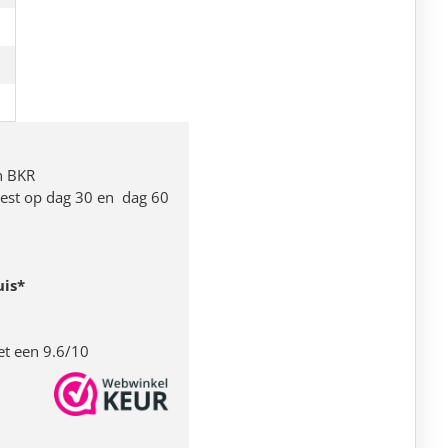
n BKR
 rest op dag 30 en dag 60
uis*
et een 9.6/10