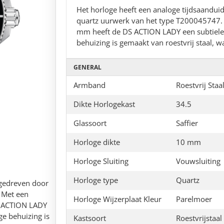
Het horloge heeft een analoge tijdsaandu
quartz uurwerk van het type T200045747.
mm heeft de DS ACTION LADY een subtiele e
behuizing is gemaakt van roestvrij staal, 
GENERAL
Armband
Roestvrij Staa
Dikte Horlogekast
34.5
Glassoort
Saffier
Horloge dikte
10 mm
Horloge Sluiting
Vouwsluiting
Horloge type
Quartz
ngedreven door
 Met een
Horloge Wijzerplaat Kleur
Parelmoer
S ACTION LADY
ge behuizing is
Kastsoort
Roestvrijstaal