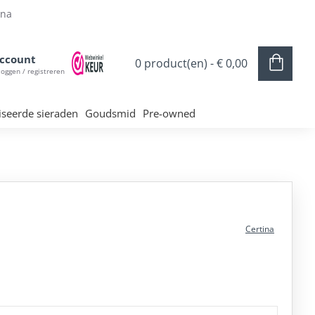
ina
ccount
0 product(en) - € 0,00
loggen / registreren
iseerde sieraden
Goudsmid
Pre-owned
Certina