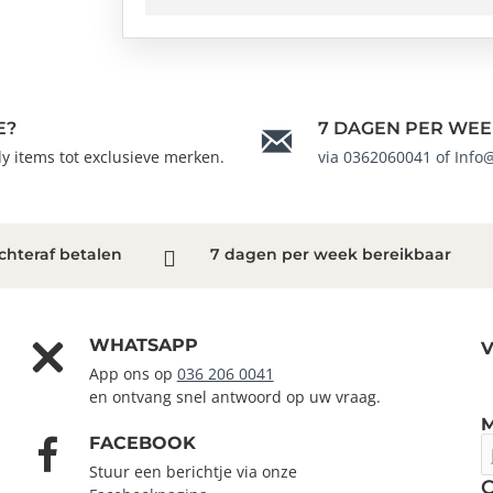
E?
7 DAGEN PER WEE
ndy items tot exclusieve merken.
via 0362060041 of Info
chteraf betalen
7 dagen per week bereikbaar
WHATSAPP
V
App ons op
036 206 0041
en ontvang snel antwoord op uw vraag.
FACEBOOK
J
e
Stuur een berichtje via onze