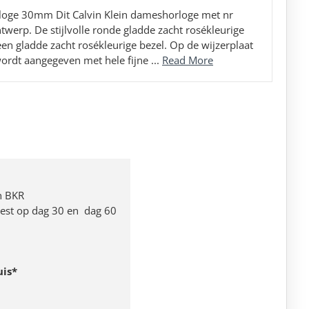
loge 30mm Dit Calvin Klein dameshorloge met nr
erp. De stijlvolle ronde gladde zacht rosékleurige
een gladde zacht rosékleurige bezel. Op de wijzerplaat
ordt aangegeven met hele fijne ...
Read More
n BKR
 rest op dag 30 en dag 60
uis*