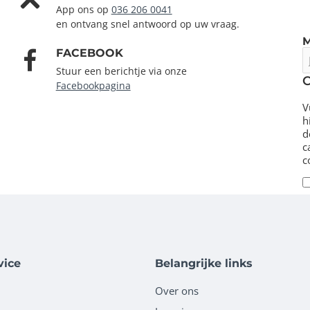
App ons op
036 206 0041
en ontvang snel antwoord op uw vraag.
FACEBOOK
J
e
Stuur een berichtje via onze
m
Facebookpagina
V
h
d
c
c
vice
Belangrijke links
Over ons