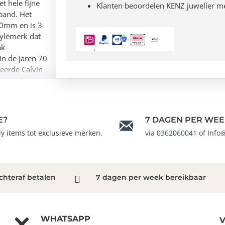
t hele fijne
Klanten beoordelen KENZ juwelier m
 band. Het
30mm en is 3
tylemerk dat
ak
 in de jaren 70
ceerde Calvin
logo â?Ts
cesvol uitgerold
eraden. Sinds de
putatie
E?
7 DAGEN PER WEE
leane esthetiek
ndy items tot exclusieve merken.
via 0362060041 of Info
eiden en
lende ontwerpen
ige kast - Roze
orm, Ø 30mm - 3
chteraf betalen
7 dagen per week bereikbaar
WHATSAPP
V