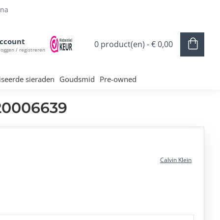
ina
ccount
0 product(en) - € 0,00
loggen / registreren
iseerde sieraden
Goudsmid
Pre-owned
 20006639
Calvin Klein