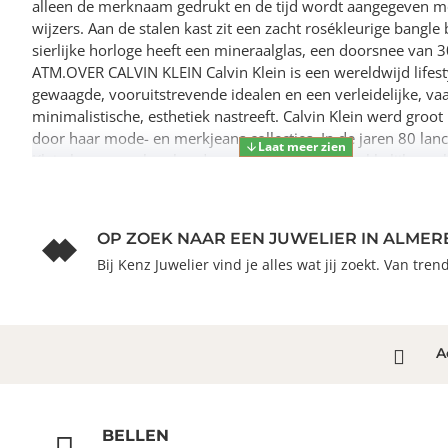
alleen de merknaam gedrukt en de tijd wordt aangegeven me
wijzers. Aan de stalen kast zit een zacht rosékleurige bangle
sierlijke horloge heeft een mineraalglas, een doorsnee van 
ATM.OVER CALVIN KLEIN Calvin Klein is een wereldwijd lifes
gewaagde, vooruitstrevende idealen en een verleidelijke, va
minimalistische, esthetiek nastreeft. Calvin Klein werd groot
door haar mode- en merkjeans collecties. In de jaren 80 lan
Klein haar spraakmakende ondergoed dat uitdrukkelijk van 
voorzien was. Vanwege het grote succes is het merk ook suc
in Accessoires, Parfums, Home, Brillen, Golf, Horloges en Si
oprichting in 1968 door Calvin Klein, heeft het merk haar re
OP ZOEK NAAR EEN JUWELIER IN ALMER
opgebouwd als leider in de Amerikaanse mode, dankzij een c
Bij Kenz Juwelier vind je alles wat jij zoekt. Van tre
en innovatieve ontwerpen. Calvin Klein wil haar publiek verl
inspireren door middel van provocerende beelden en opval
die prikkelen.SPECIFICATIES: - Mineraalglas - Zacht rosékleur
wijzerplaat - Zacht rosékleurige bangle band - Ronde kastv
A
ATM
BELLEN