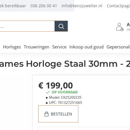
ek bereikbaar
036 206 00 41
info@kenzjuwelier.nl
Contactpag
A
.
in
Horloges
Trouwringen
Service
Inkoop oud goud
Gepersonal
Dames Horloge Staal 30mm -
€ 199,00
OP VOORRAAD
Model:
CK25200235
UPC:
761327251665
BESTELLEN