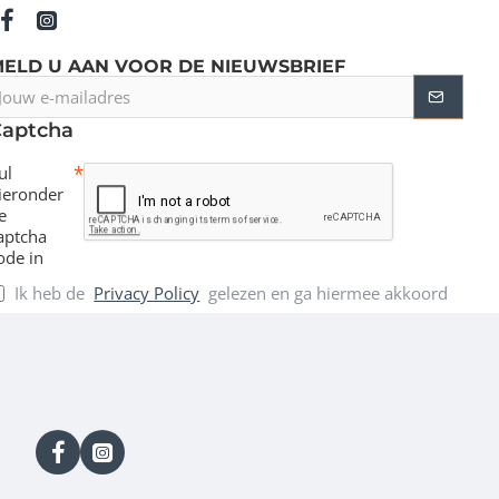
MELD U AAN VOOR DE NIEUWSBRIEF
ouw
-
Captcha
ailadres
ul
ieronder
e
aptcha
ode in
Ik heb de
Privacy Policy
gelezen en ga hiermee akkoord