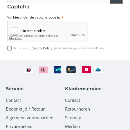
e-
mailadres
Captcha
Vul hieronder de captcha code in
Ik heb de
Privacy Policy
gelezen en ga hiermee akkoord
Service
Klantenservice
Contact
Contact
Bedenktijd / Retour
Retourneren
Algemene voorwaarden
Sitemap
Privacybeleid
Merken