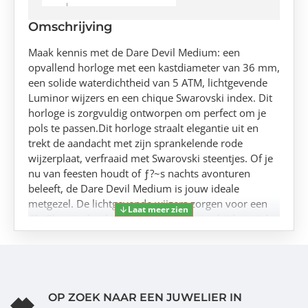
Omschrijving
Maak kennis met de Dare Devil Medium: een
opvallend horloge met een kastdiameter van 36 mm,
een solide waterdichtheid van 5 ATM, lichtgevende
Luminor wijzers en een chique Swarovski index. Dit
horloge is zorgvuldig ontworpen om perfect om je
pols te passen.Dit horloge straalt elegantie uit en
trekt de aandacht met zijn sprankelende rode
wijzerplaat, verfraaid met Swarovski steentjes. Of je
nu van feesten houdt of ƒ?~s nachts avonturen
beleeft, de Dare Devil Medium is jouw ideale
metgezel. De lichtgevende wijzers zorgen voor een
ƒ?oGlow in the darkƒ?? effect, zodat je altijd op tijd
bent.Maak kennis met de Dare Devil Medium: een
opvallend horloge met een kastdiameter van 36 mm,
een solide waterdichtheid van 5 ATM, lichtgevende
Luminor wijzers en een chique Swarovski index. Dit
horloge is zorgvuldig ontworpen om perfect om je
OP ZOEK NAAR EEN JUWELIER IN