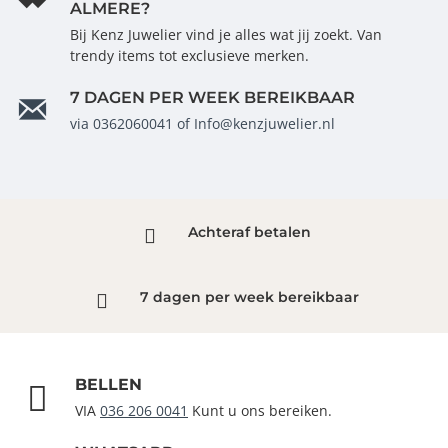
pols te passen.Dit horloge straalt elegantie uit en
ALMERE?
trekt de aandacht met zijn sprankelende rode
Bij Kenz Juwelier vind je alles wat jij zoekt. Van
wijzerplaat, verfraaid met Swarovski steentjes. Of je
trendy items tot exclusieve merken.
nu van feesten houdt of ƒ?~s nachts avonturen
beleeft, de Dare Devil Medium is jouw ideale
7 DAGEN PER WEEK BEREIKBAAR
metgezel. De lichtgevende wijzers zorgen voor een
via 0362060041 of Info@kenzjuwelier.nl
ƒ?oGlow in the darkƒ?? effect, zodat je altijd op tijd
bent.
Achteraf betalen
7 dagen per week bereikbaar
BELLEN
VIA
036 206 0041
Kunt u ons bereiken.