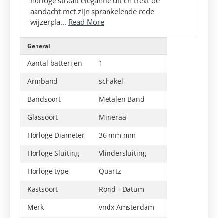
horloge straalt elegantie uit en trekt de
aandacht met zijn sprankelende rode
wijzerpla...
Read More
General
Aantal batterijen
1
Armband
schakel
Bandsoort
Metalen Band
Glassoort
Mineraal
Horloge Diameter
36 mm mm
Horloge Sluiting
Vlindersluiting
Horloge type
Quartz
Kastsoort
Rond - Datum
Merk
vndx Amsterdam