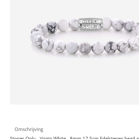
Omschrijving
Stones Only - Virgin White - 8mm 17.5cm Edelstenen bead 