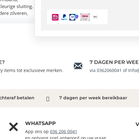
urige sluiting.
ere zilveren,
E?
7 DAGEN PER WEE
ndy items tot exclusieve merken.
via 0362060041 of Info
chteraf betalen
7 dagen per week bereikbaar
WHATSAPP
V
App ons op
036 206 0041
en ontvang snel antwoord op uw vraag.