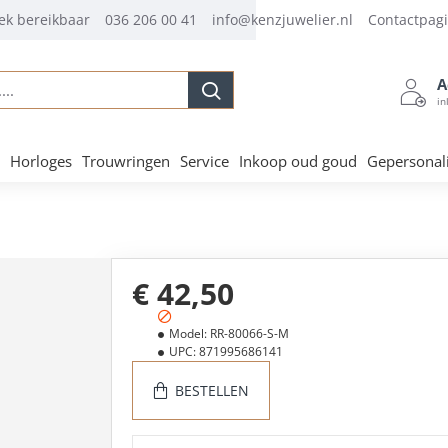
ek bereikbaar
036 206 00 41
info@kenzjuwelier.nl
Contactpag
A
.
in
Horloges
Trouwringen
Service
Inkoop oud goud
Gepersonal
€ 42,50
Model:
RR-80066-S-M
UPC:
871995686141
BESTELLEN