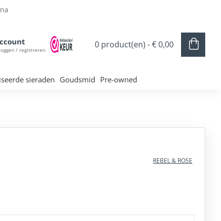
ina
ccount
0 product(en) - € 0,00
loggen / registreren
iseerde sieraden
Goudsmid
Pre-owned
REBEL & ROSE