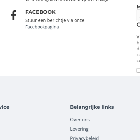
FACEBOOK
J
e
Stuur een berichtje via onze
m
Facebookpagina
V
h
d
c
c
vice
Belangrijke links
Over ons
Levering
Privacybeleid