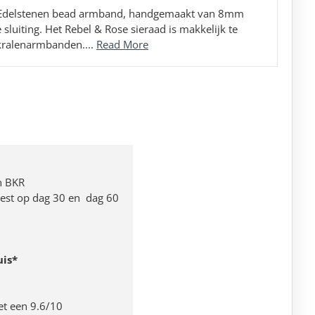
m Edelstenen bead armband, handgemaakt van 8mm
 sluiting. Het Rebel & Rose sieraad is makkelijk te
 kralenarmbanden....
Read More
n BKR
 rest op dag 30 en dag 60
uis*
et een 9.6/10