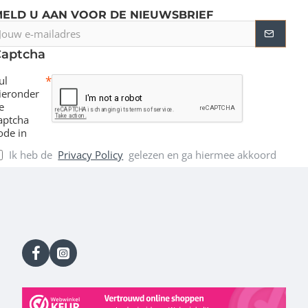
MELD U AAN VOOR DE NIEUWSBRIEF
ouw
-
Captcha
ailadres
ul
ieronder
e
aptcha
ode in
Ik heb de
Privacy Policy
gelezen en ga hiermee akkoord