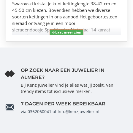
Swarovski kristal.Je kunt kettinglengte 38-42 cm en
45-50 cm kiezen. Bovendien hebben we diverse
soorten kettingen in ons aanbod.Het geboortesteen
sieraad ontvang je in een mooi
sieradendoosje.Specificaties Materiaal 14 karaat
goud Afmetingen voorbeeld 22 mm x 20 mm Dikte
hanger 0,4 mm Gravure 2 x 12 tekens
OP ZOEK NAAR EEN JUWELIER IN
ALMERE?
Bij Kenz Juwelier vind je alles wat jij zoekt. Van
trendy items tot exclusieve merken.
7 DAGEN PER WEEK BEREIKBAAR
via 0362060041 of Info@kenzjuwelier.nl