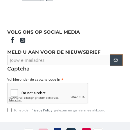
VOLG ONS OP SOCIAL MEDIA
MELD U AAN VOOR DE NIEUWSBRIEF
Jouw
e-
mailadres
Captcha
Vul hieronder de captcha code in
Ik heb de
Privacy Policy
gelezen en ga hiermee akkoord