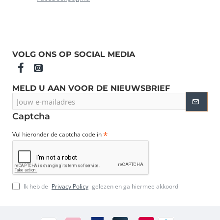
VOLG ONS OP SOCIAL MEDIA
MELD U AAN VOOR DE NIEUWSBRIEF
Jouw
e-
mailadres
Captcha
Vul hieronder de captcha code in
Ik heb de
Privacy Policy
gelezen en ga hiermee akkoord