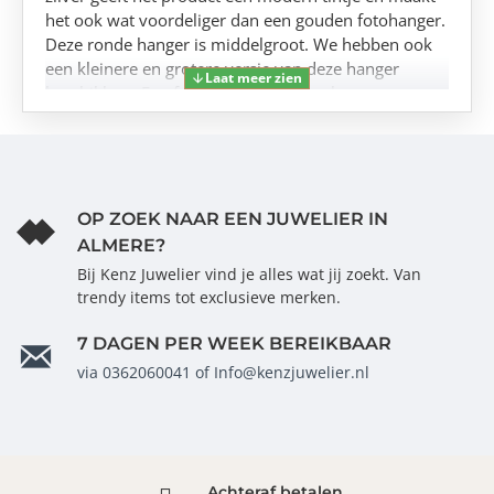
het ook wat voordeliger dan een gouden fotohanger.
Deze ronde hanger is middelgroot. We hebben ook
een kleinere en grotere versie van deze hanger
beschikbaar.Een foto graveren in een hanger van
zilver kan niet ieder bedrijf. Tenminste; niet op een
hoogwaardige, kwalitatieve manier, zoals
Names4ever dat doet. Door de donkere afwerking
zal je de foto op de hanger altijd helder kunnen zien
en komen je herinneringen echt tot leven!
OP ZOEK NAAR EEN JUWELIER IN
ALMERE?
Bij Kenz Juwelier vind je alles wat jij zoekt. Van
trendy items tot exclusieve merken.
7 DAGEN PER WEEK BEREIKBAAR
via 0362060041 of Info@kenzjuwelier.nl
Achteraf betalen