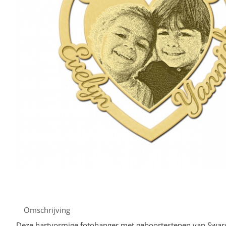
Omschrijving
Deze hartvormige fotohanger met geboortestenen van Swarov