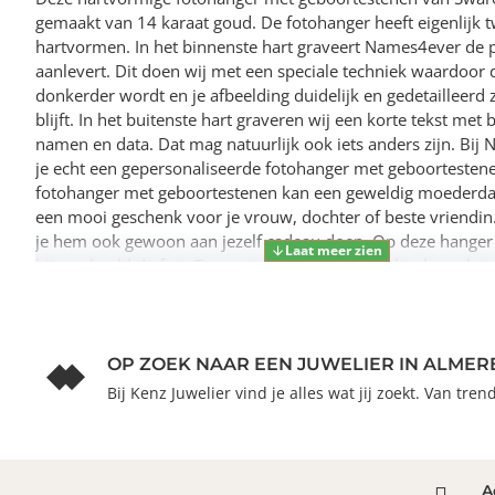
gemaakt van 14 karaat goud. De fotohanger heeft eigenlijk 
hartvormen. In het binnenste hart graveert Names4ever de po
aanlevert. Dit doen wij met een speciale techniek waardoor 
donkerder wordt en je afbeelding duidelijk en gedetailleerd z
blijft. In het buitenste hart graveren wij een korte tekst met 
namen en data. Dat mag natuurlijk ook iets anders zijn. Bij
je echt een gepersonaliseerde fotohanger met geboortesten
fotohanger met geboortestenen kan een geweldig moederdag
een mooi geschenk voor je vrouw, dochter of beste vriendin
je hem ook gewoon aan jezelf cadeau doen. Op deze hanger
bijvoorbeeld de fotoÆs van je kinderen of kleinkinderen lat
toen ze nog klein waren. Breng een herinnering aan vroeger 
deze fotohanger met geboortestenen! Bestel hem direct!
OP ZOEK NAAR EEN JUWELIER IN ALMER
Bij Kenz Juwelier vind je alles wat jij zoekt. Van tre
A