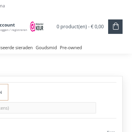
ina
ccount
0 product(en) - € 0,00
loggen / registreren
iseerde sieraden
Goudsmid
Pre-owned
N