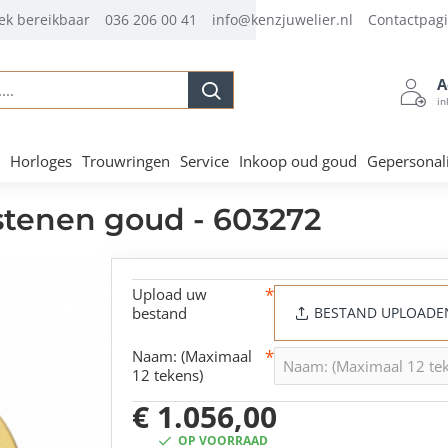
ek bereikbaar
036 206 00 41
info@kenzjuwelier.nl
Contactpag
A
.
in
Horloges
Trouwringen
Service
Inkoop oud goud
Gepersonal
tenen goud - 603272
Upload uw
bestand
BESTAND UPLOADE
Naam: (Maximaal
12 tekens)
€ 1.056,00
OP VOORRAAD