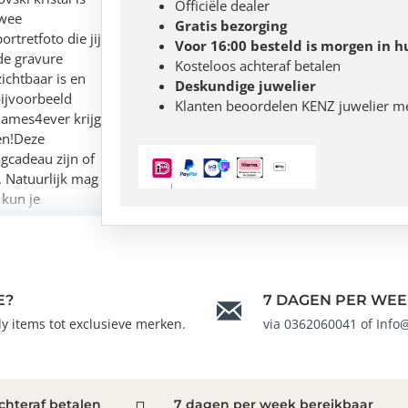
Officiële dealer
twee
Gratis bezorging
rtretfoto die jij
Voor 16:00 besteld is morgen in h
de gravure
Kosteloos achteraf betalen
ichtbaar is en
Deskundige juwelier
bijvoorbeeld
Klanten beoordelen KENZ juwelier m
 Names4ever krijg
en!Deze
cadeau zijn of
. Natuurlijk mag
 kun je
en graveren, van
tot leven met
E?
7 DAGEN PER WEE
ndy items tot exclusieve merken.
via 0362060041 of Info
chteraf betalen
7 dagen per week bereikbaar