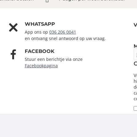
WHATSAPP
V
App ons op
036 206 0041
en ontvang snel antwoord op uw vraag.
FACEBOOK
J
e
Stuur een berichtje via onze
m
Facebookpagina
V
h
d
c
c