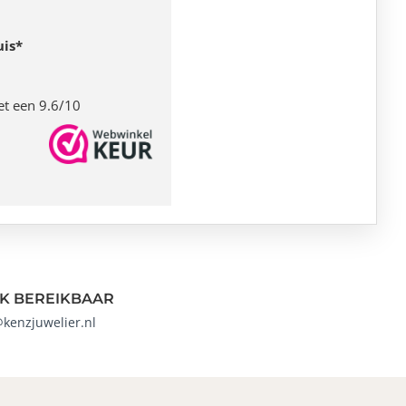
uis*
et een 9.6/10
K BEREIKBAAR
@kenzjuwelier.nl