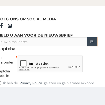
OLG ONS OP SOCIAL MEDIA
MELD U AAN VOOR DE NIEUWSBRIEF
ouw
-
Captcha
ailadres
ul
ieronder
e
aptcha
ode in
Ik heb de
Privacy Policy
gelezen en ga hiermee akkoord