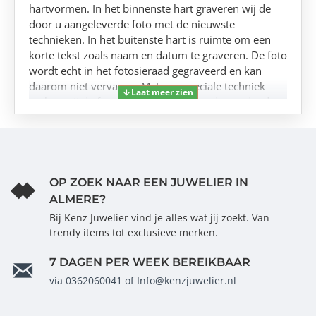
hartvormen. In het binnenste hart graveren wij de
door u aangeleverde foto met de nieuwste
technieken. In het buitenste hart is ruimte om een
korte tekst zoals naam en datum te graveren. De foto
wordt echt in het fotosieraad gegraveerd en kan
daarom niet vervagen. Met een speciale techniek
maken wij de fotogravure wat donkerder, zodat deze
goed zichtbaar is.In dit gouden relatie fotosieraad
plaatsen wij ook twee geboortestenen van echt
Swarovski kristal. U kunt kiezen uit de twaalf kleuren
behorende bij de maanden van het jaar. Kies uw
lievelingskleuren of de geboortestenen die bij uw
OP ZOEK NAAR EEN JUWELIER IN
persoonlijke verhaal achter dit sieraad horen. We
ALMERE?
hebben diverse 14 karaat gouden kettingen die mooi
Bij Kenz Juwelier vind je alles wat jij zoekt. Van
passen bij dit gouden fotosieraad, vergeet niet er een
trendy items tot exclusieve merken.
bij te bestellen!Dit fotosieraad relatie goud met twee
Swarovski geboortestenen is een uitermate
7 DAGEN PER WEEK BEREIKBAAR
persoonlijk cadeau. Een waardevolle tastbare
via 0362060041 of Info@kenzjuwelier.nl
herinnering waarmee u uw vrouw, moeder of
dochter ongetwijfeld zal verassen. Een sieraad voor