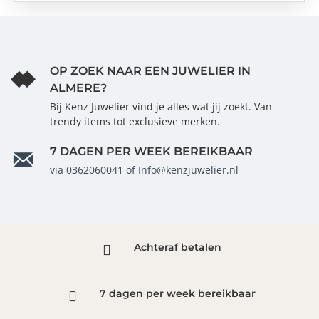
sierlijke letter in gegraveerd.Het is een prachtig
geheel als je er ook nog een mooie zilveren ketting
bij besteld.
OP ZOEK NAAR EEN JUWELIER IN
ALMERE?
Bij Kenz Juwelier vind je alles wat jij zoekt. Van
trendy items tot exclusieve merken.
7 DAGEN PER WEEK BEREIKBAAR
via 0362060041 of Info@kenzjuwelier.nl
Achteraf betalen
7 dagen per week bereikbaar