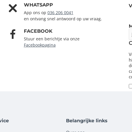
WHATSAPP
V
App ons op
036 206 0041
en ontvang snel antwoord op uw vraag.
FACEBOOK
J
e
Stuur een berichtje via onze
m
Facebookpagina
V
h
d
c
c
vice
Belangrijke links