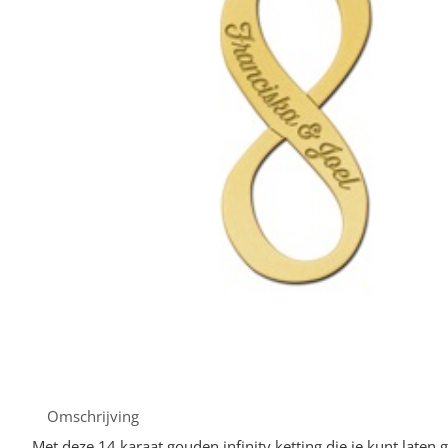
Omschrijving
Met deze 14 karaat gouden infinity ketting die je kunt laten