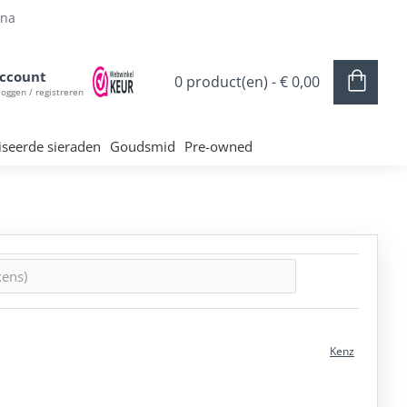
ina
ccount
0 product(en) - € 0,00
loggen / registreren
iseerde sieraden
Goudsmid
Pre-owned
Kenz