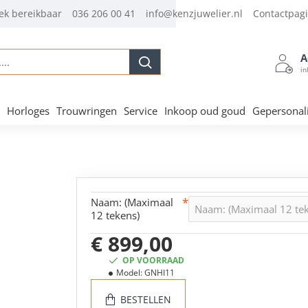
ek bereikbaar
036 206 00 41
info@kenzjuwelier.nl
Contactpag
A
.
in
Horloges
Trouwringen
Service
Inkoop oud goud
Gepersonal
Naam: (Maximaal
12 tekens)
€ 899,00
OP VOORRAAD
Model:
GNHI11
BESTELLEN