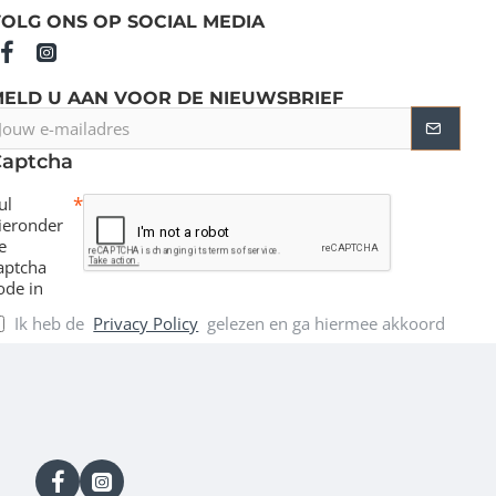
OLG ONS OP SOCIAL MEDIA
MELD U AAN VOOR DE NIEUWSBRIEF
ouw
-
Captcha
ailadres
ul
ieronder
e
aptcha
ode in
Ik heb de
Privacy Policy
gelezen en ga hiermee akkoord