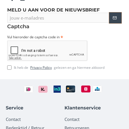
MELD U AAN VOOR DE NIEUWSBRIEF
Jouw
e-
mailadres
Captcha
Vul hieronder de captcha code in
Ik heb de
Privacy Policy
gelezen en ga hiermee akkoord
Service
Klantenservice
Contact
Contact
Bedenktijd / Retour
Retourneren