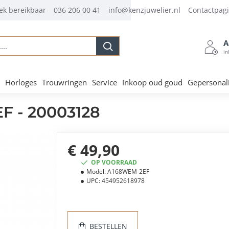
ek bereikbaar
036 206 00 41
info@kenzjuwelier.nl
Contactpag
A
.
in
Horloges
Trouwringen
Service
Inkoop oud goud
Gepersonal
 - 20003128
€ 49,90
OP VOORRAAD
Model:
A168WEM-2EF
UPC:
454952618978
BESTELLEN