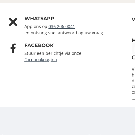
WHATSAPP
V
App ons op
036 206 0041
en ontvang snel antwoord op uw vraag.
FACEBOOK
J
e
Stuur een berichtje via onze
m
Facebookpagina
V
h
d
c
c