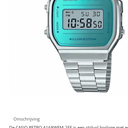
Omschrijving
De CASIO RETRO A168WEM-2EF is een stijlvol horloge met ee