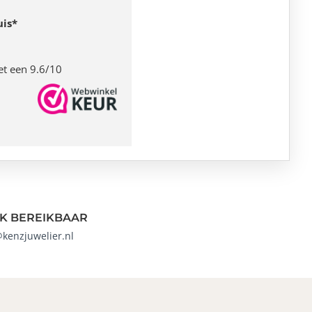
uis*
et een 9.6/10
K BEREIKBAAR
@kenzjuwelier.nl