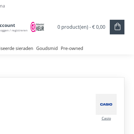
ina
ccount
0 product(en) - € 0,00
loggen / registreren
iseerde sieraden
Goudsmid
Pre-owned
Casio