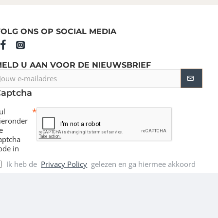
OLG ONS OP SOCIAL MEDIA
MELD U AAN VOOR DE NIEUWSBRIEF
ouw
-
Captcha
ailadres
ul
ieronder
e
aptcha
ode in
Ik heb de
Privacy Policy
gelezen en ga hiermee akkoord