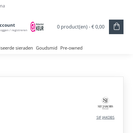
ina
ccount
0 product(en) - € 0,00
loggen / registreren
iseerde sieraden
Goudsmid
Pre-owned
SIF JAKOBS