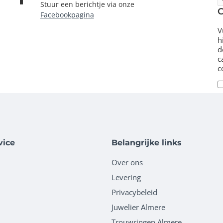
e
Stuur een berichtje via onze
m
Facebookpagina
V
h
d
c
c
vice
Belangrijke links
Over ons
Levering
Privacybeleid
Juwelier Almere
Trouwringen Almere