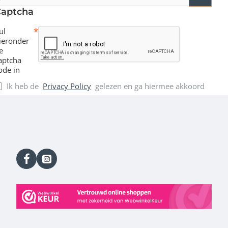
-
Captcha
ailadres
ul
ieronder
e
aptcha
ode in
Ik heb de
Privacy Policy
gelezen en ga hiermee akkoord