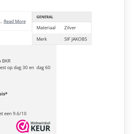
GENERAL
..
Read More
Materiaal
Zilver
Merk
SIF JAKOBS
n BKR
 rest op dag 30 en dag 60
uis*
et een 9.6/10