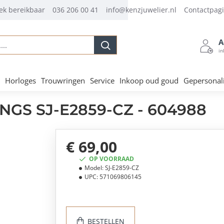
ek bereikbaar
036 206 00 41
info@kenzjuwelier.nl
Contactpag
A
.
in
Horloges
Trouwringen
Service
Inkoop oud goud
Gepersonal
NGS SJ-E2859-CZ - 604988
€ 69,00
OP VOORRAAD
Model:
SJ-E2859-CZ
UPC:
571069806145
BESTELLEN