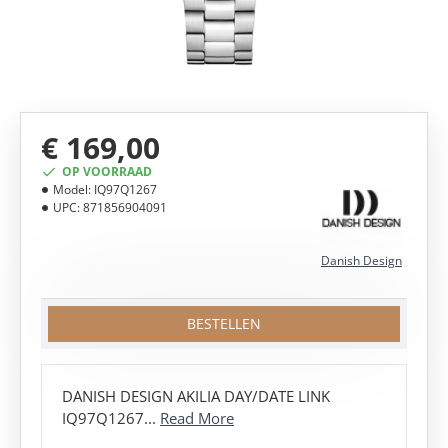
€ 169,00
OP VOORRAAD
Model:
IQ97Q1267
UPC:
871856904091
Danish Design
BESTELLEN
DANISH DESIGN AKILIA DAY/DATE LINK
IQ97Q1267...
Read More