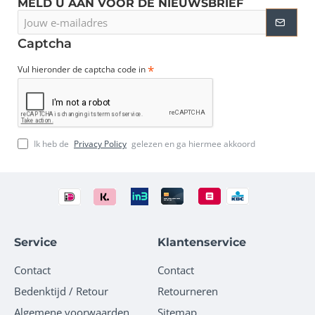
MELD U AAN VOOR DE NIEUWSBRIEF
Jouw
e-
mailadres
Captcha
Vul hieronder de captcha code in
Ik heb de
Privacy Policy
gelezen en ga hiermee akkoord
Service
Klantenservice
Contact
Contact
Bedenktijd / Retour
Retourneren
Algemene voorwaarden
Sitemap