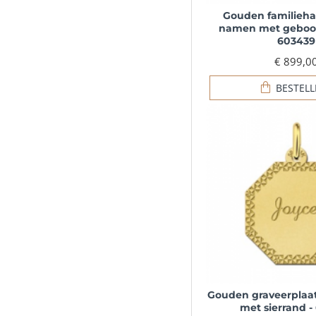
Gouden familieh
namen met geboor
603439
€ 899,0
BESTEL
Gouden graveerplaat
met sierrand -