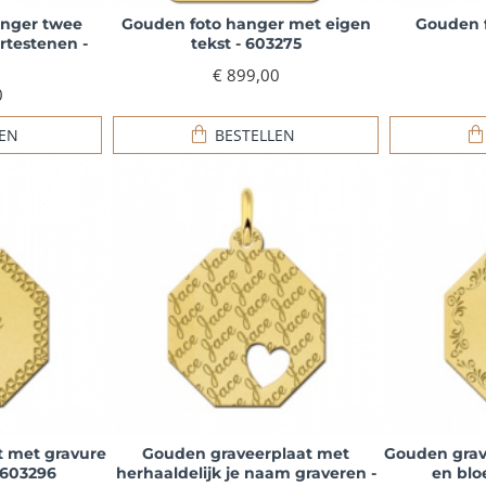
anger twee
Gouden foto hanger met eigen
Gouden f
testenen -
tekst - 603275
€ 899,00
0
LEN
BESTELLEN
 met gravure
Gouden graveerplaat met
Gouden grav
 603296
herhaaldelijk je naam graveren -
en blo