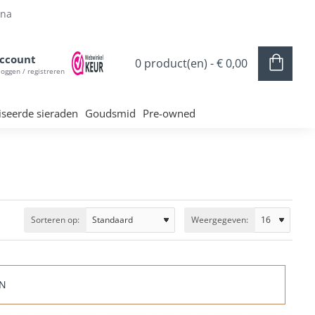
ina
ccount
0 product(en) - € 0,00
loggen / registreren
iseerde sieraden
Goudsmid
Pre-owned
Sorteren op:
Weergegeven:
EN