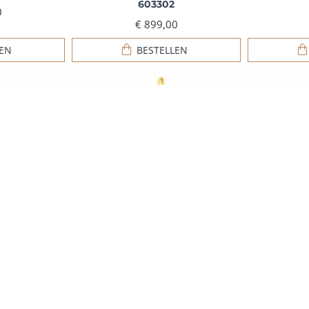
603302
0
€ 899,00
LEN
BESTELLEN
r met eigen
Gouden hanger dogtag twee
Gouden h
 603412
vingerafdrukken - 603403
5
€ 617,95