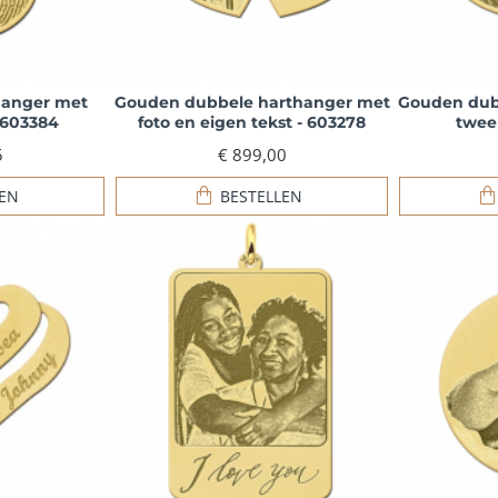
hanger met
Gouden dubbele harthanger met
Gouden dub
 603384
foto en eigen tekst - 603278
twee 
5
€ 899,00
LEN
BESTELLEN