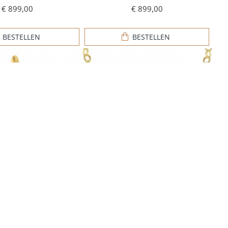
€ 899,00
€ 899,00
BESTELLEN
BESTELLEN
anger gegraveerd -
Gouden hanger infinity 4 letters
603249
geschreven - 603131
€ 899,00
€ 899,00