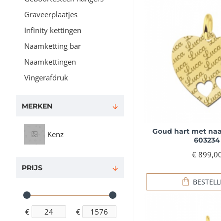
Graveerplaatjes
Infinity kettingen
Naamketting bar
Naamkettingen
Vingerafdruk
MERKEN
Goud hart met na
Kenz
603234
€ 899,0
PRIJS
BESTEL
€
€