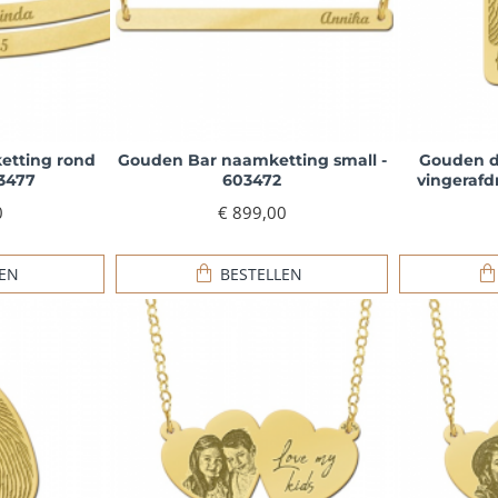
etting rond
Gouden Bar naamketting small -
Gouden d
3477
603472
vingerafd
0
€ 899,00
LEN
BESTELLEN