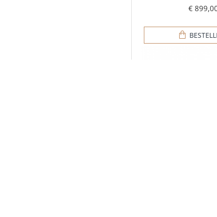
€ 899,0
BESTEL
Gouden hanger ba
vingerafdruk -
€ 252,9