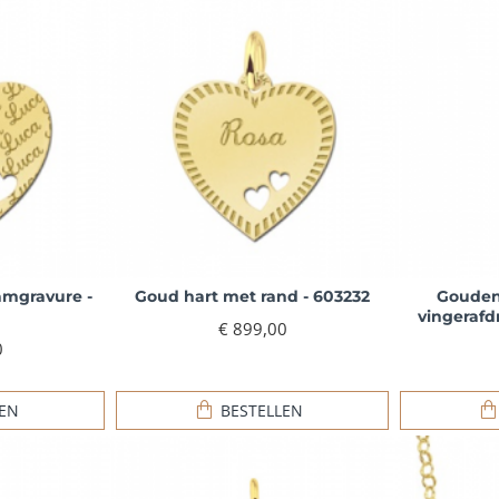
amgravure -
Goud hart met rand - 603232
Gouden
vingerafd
€ 899,00
0
LEN
BESTELLEN