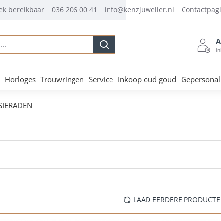
ek bereikbaar
036 206 00 41
info@kenzjuwelier.nl
Contactpag
A
.
in
Horloges
Trouwringen
Service
Inkoop oud goud
Gepersonal
SIERADEN
LAAD EERDERE PRODUCT