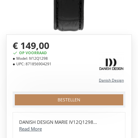
€ 149,00
OP VOORRAAD
Model:
IV12Q1298
UPC:
871856904291
Danish Design
BESTELLEN
DANISH DESIGN MARIE IV12Q1298...
Read More