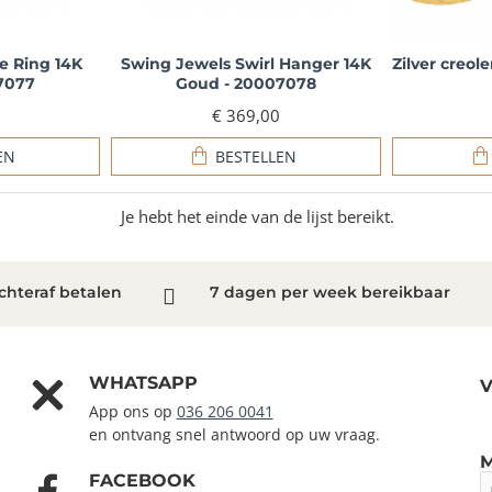
e Ring 14K
Swing Jewels Swirl Hanger 14K
Zilver creol
7077
Goud - 20007078
€ 369,00
EN
BESTELLEN
Je hebt het einde van de lijst bereikt.
chteraf betalen
7 dagen per week bereikbaar
WHATSAPP
V
App ons op
036 206 0041
en ontvang snel antwoord op uw vraag.
FACEBOOK
J