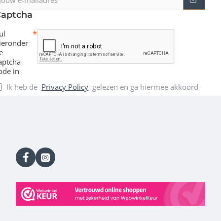
-
Captcha
ailadres
ul
ieronder
e
aptcha
ode in
Ik heb de
Privacy Policy
gelezen en ga hiermee akkoord