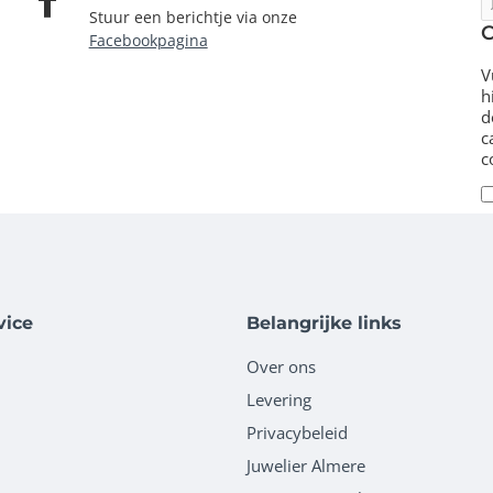
e
Stuur een berichtje via onze
m
Facebookpagina
V
h
d
c
c
vice
Belangrijke links
Over ons
Levering
Privacybeleid
Juwelier Almere