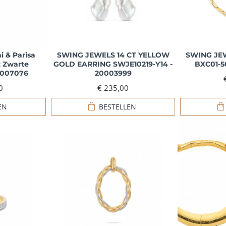
 & Parisa
SWING JEWELS 14 CT YELLOW
SWING JE
 Zwarte
GOLD EARRING SWJE10219-Y14 -
BXC01-5
0007076
20003999
0
€ 235,00
EN
BESTELLEN