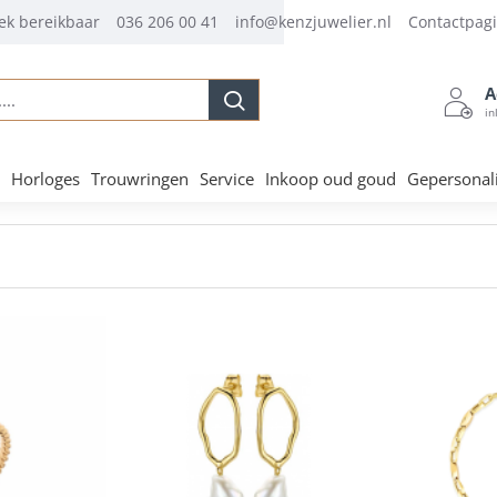
ek bereikbaar
036 206 00 41
info@kenzjuwelier.nl
Contactpag
A
.
in
Horloges
Trouwringen
Service
Inkoop oud goud
Gepersonal