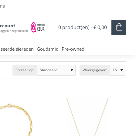
ina
ccount
0 product(en) - € 0,00
loggen / registreren
iseerde sieraden
Goudsmid
Pre-owned
Sorteer op:
Weergegeven: