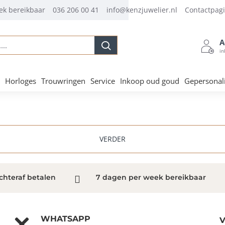
ek bereikbaar
036 206 00 41
info@kenzjuwelier.nl
Contactpag
A
.
in
Horloges
Trouwringen
Service
Inkoop oud goud
Gepersonal
VERDER
chteraf betalen
7 dagen per week bereikbaar
WHATSAPP
V