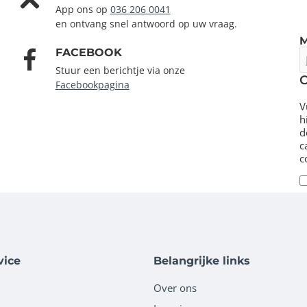
App ons op
036 206 0041
en ontvang snel antwoord op uw vraag.
FACEBOOK
J
e
Stuur een berichtje via onze
m
Facebookpagina
V
h
d
c
c
vice
Belangrijke links
Over ons