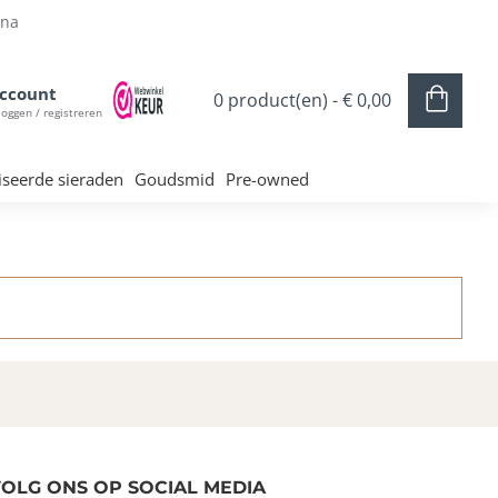
ina
ccount
0 product(en) - € 0,00
loggen / registreren
iseerde sieraden
Goudsmid
Pre-owned
OLG ONS OP SOCIAL MEDIA