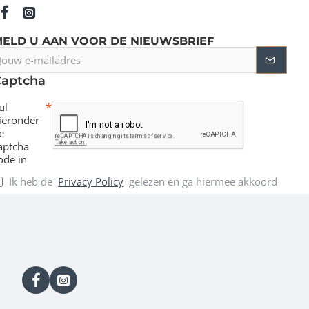
MELD U AAN VOOR DE NIEUWSBRIEF
ouw
-
Captcha
ailadres
ul
ieronder
e
aptcha
ode in
Ik heb de
Privacy Policy
gelezen en ga hiermee akkoord