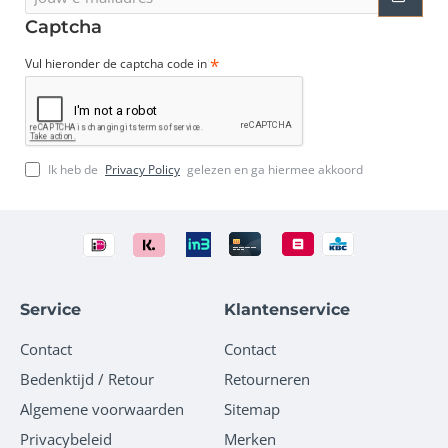
e-
mailadres
Captcha
Vul hieronder de captcha code in
Ik heb de
Privacy Policy
gelezen en ga hiermee akkoord
Service
Klantenservice
Contact
Contact
Bedenktijd / Retour
Retourneren
Algemene voorwaarden
Sitemap
Privacybeleid
Merken